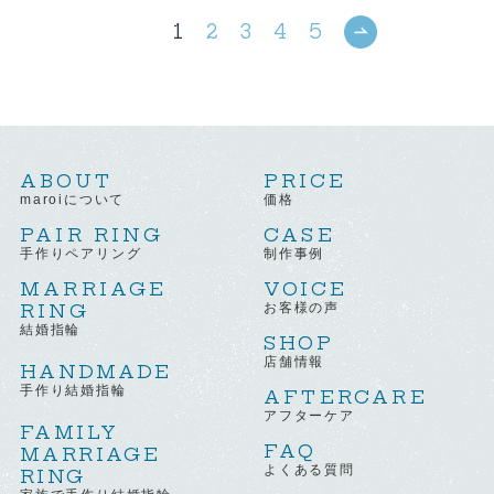
1
2
3
4
5
ABOUT
PRICE
maroiについて
価格
PAIR RING
CASE
手作りペアリング
制作事例
MARRIAGE
VOICE
RING
お客様の声
結婚指輪
SHOP
店舗情報
HANDMADE
手作り結婚指輪
AFTERCARE
アフターケア
FAMILY
FAQ
MARRIAGE
よくある質問
RING