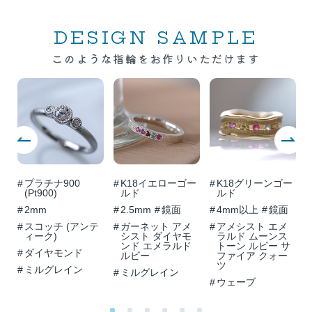
DESIGN SAMPLE
このような指輪をお作りいただけます
Previous
Ne
プラチナ900
K18イエローゴー
K18グリーンゴー
ワ
(Pt900)
ルド
ルド
2mm
2.5mm
鏡面
4mm以上
鏡面
スコッチ (アンテ
ガーネット アメ
アメシスト エメ
ィーク)
シスト ダイヤモ
ラルド ムーンス
ンド エメラルド
トーン ルビー サ
ダイヤモンド
ルビー
ファイア クォー
ツ
ミルグレイン
ミルグレイン
ウェーブ