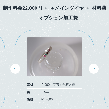
制作料金22,000円
+
＋メインダイヤ
+
材料費
+
オプション加工費
Previous
Next
素材
Pt900 宝石：色石各種
幅
2.5㎜
価格
¥185,000