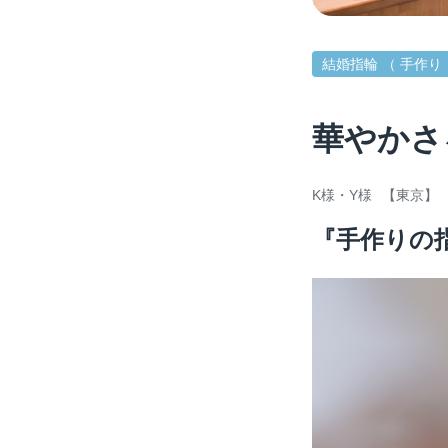
結婚指輪 （ 手作り
華やかさ
K様・Y様
【東京】
『手作りの