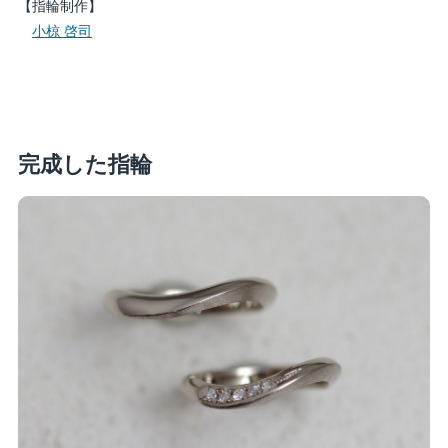
【指輪制作】
小椋 啓司
完成した指輪