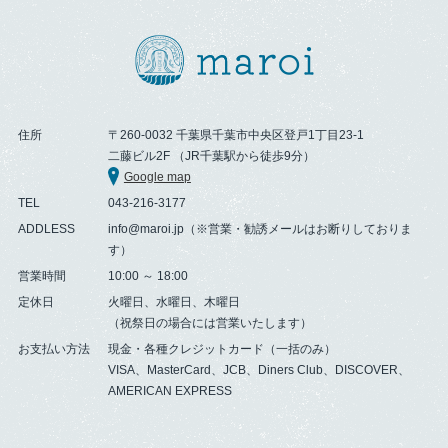
住所
〒260-0032 千葉県千葉市中央区登戸1丁目23-1
二藤ビル2F （JR千葉駅から徒歩9分）
Google map
TEL
043-216-3177
ADDLESS
info@maroi.jp（※営業・勧誘メールはお断りしておりま
す）
営業時間
10:00 ～ 18:00
定休日
火曜日、水曜日、木曜日
（祝祭日の場合には営業いたします）
お支払い方法
現金・各種クレジットカード（一括のみ）
VISA、MasterCard、JCB、Diners Club、DISCOVER、
AMERICAN EXPRESS