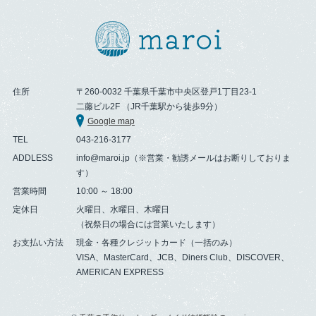
住所
〒260-0032 千葉県千葉市中央区登戸1丁目23-1
二藤ビル2F （JR千葉駅から徒歩9分）
Google map
TEL
043-216-3177
ADDLESS
info@maroi.jp（※営業・勧誘メールはお断りしておりま
す）
営業時間
10:00 ～ 18:00
定休日
火曜日、水曜日、木曜日
（祝祭日の場合には営業いたします）
お支払い方法
現金・各種クレジットカード（一括のみ）
VISA、MasterCard、JCB、Diners Club、DISCOVER、
AMERICAN EXPRESS