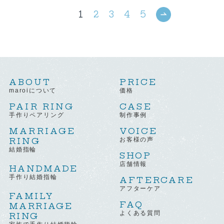
1
2
3
4
5
ABOUT
PRICE
maroiについて
価格
PAIR RING
CASE
手作りペアリング
制作事例
MARRIAGE
VOICE
RING
お客様の声
結婚指輪
SHOP
店舗情報
HANDMADE
手作り結婚指輪
AFTERCARE
アフターケア
FAMILY
FAQ
MARRIAGE
よくある質問
RING