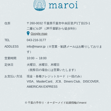
住所
〒260-0032 千葉県千葉市中央区登戸1丁目23-1
二藤ビル2F （JR千葉駅から徒歩9分）
Google map
TEL
043-216-3177
ADDLESS
info@maroi.jp（※営業・勧誘メールはお断りしておりま
す）
営業時間
10:00 ～ 18:00
定休日
火曜日、水曜日、木曜日
（祝祭日の場合には営業いたします）
お支払い方法
現金・各種クレジットカード（一括のみ）
VISA、MasterCard、JCB、Diners Club、DISCOVER、
AMERICAN EXPRESS
©
千葉の手作り・オーダーメイド結婚指輪のmaroi