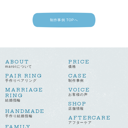
制作事例 TOPへ
ABOUT
PRICE
maroiについて
価格
PAIR RING
CASE
手作りペアリング
制作事例
MARRIAGE
VOICE
RING
お客様の声
結婚指輪
SHOP
店舗情報
HANDMADE
手作り結婚指輪
AFTERCARE
アフターケア
FAMILY