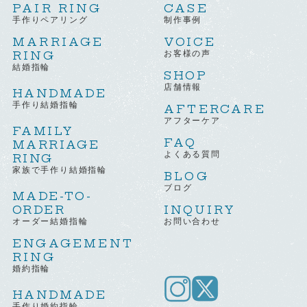
PAIR RING
CASE
手作りペアリング
制作事例
MARRIAGE
VOICE
RING
お客様の声
結婚指輪
SHOP
店舗情報
HANDMADE
手作り結婚指輪
AFTERCARE
アフターケア
FAMILY
FAQ
MARRIAGE
よくある質問
RING
家族で手作り結婚指輪
BLOG
ブログ
MADE-TO-
ORDER
INQUIRY
オーダー結婚指輪
お問い合わせ
ENGAGEMENT
RING
婚約指輪
HANDMADE
手作り婚約指輪