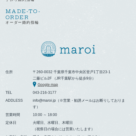
MADE-TO-
ORDER
オーダー婚約指輪
住所
〒260-0032 千葉県千葉市中央区登戸1丁目23-1
二藤ビル2F （JR千葉駅から徒歩9分）
Google map
TEL
043-216-3177
ADDLESS
info@maroi.jp（※営業・勧誘メールはお断りしておりま
す）
営業時間
10:00 ～ 18:00
定休日
火曜日、水曜日、木曜日
（祝祭日の場合には営業いたします）