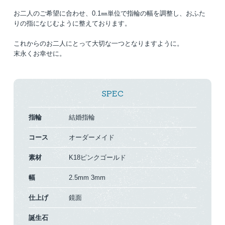
お二人のご希望に合わせ、0.1㎜単位で指輪の幅を調整し、おふた
りの指になじむように整えております。
これからのお二人にとって大切な一つとなりますように。
末永くお幸せに。
SPEC
指輪
結婚指輪
コース
オーダーメイド
素材
K18ピンクゴールド
幅
2.5mm
3mm
仕上げ
鏡面
誕生石