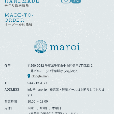
HANDMADE
手作り婚約指輪
MADE-TO-
ORDER
オーダー婚約指輪
住所
〒260-0032 千葉県千葉市中央区登戸1丁目23-1
二藤ビル2F （JR千葉駅から徒歩9分）
Google map
TEL
043-216-3177
ADDLESS
info@maroi.jp（※営業・勧誘メールはお断りしておりま
す）
営業時間
10:00 ～ 18:00
定休日
火曜日、水曜日、木曜日
（祝祭日の場合には営業いたします）