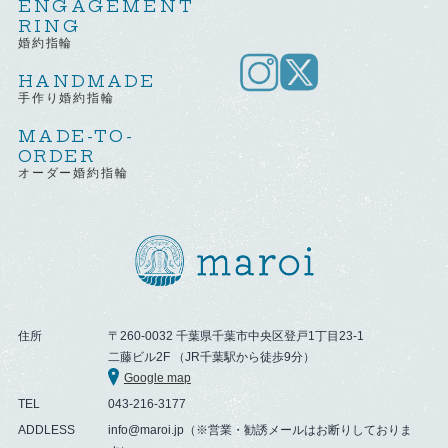
ENGAGEMENT
RING
婚約指輪
HANDMADE
手作り婚約指輪
MADE-TO-
ORDER
オーダー婚約指輪
住所
〒260-0032 千葉県千葉市中央区登戸1丁目23-1
二藤ビル2F （JR千葉駅から徒歩9分）
Google map
TEL
043-216-3177
ADDLESS
info@maroi.jp（※営業・勧誘メールはお断りしておりま