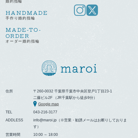
婚約指輪
HANDMADE
手作り婚約指輪
MADE-TO-
ORDER
オーダー婚約指輪
住所
〒260-0032 千葉県千葉市中央区登戸1丁目23-1
二藤ビル2F （JR千葉駅から徒歩9分）
Google map
TEL
043-216-3177
ADDLESS
info@maroi.jp（※営業・勧誘メールはお断りしておりま
す）
営業時間
10:00 ～ 18:00