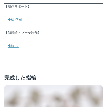
【制作サポート】
小椋 啓司
【似顔絵・ブーケ制作】
小椋 歩
完成した指輪