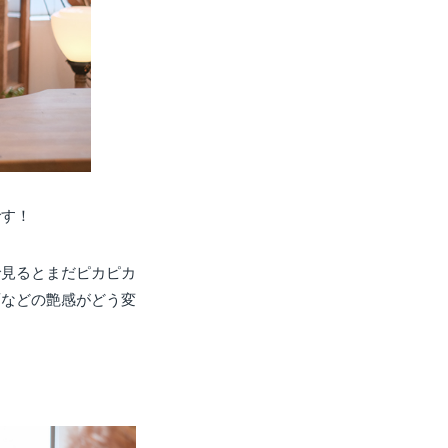
です！
で見るとまだピカピカ
面などの艶感がどう変