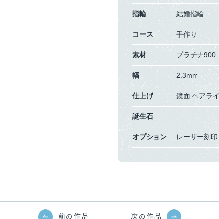
指輪
結婚指輪
コース
手作り
素材
プラチナ900（
幅
2.3mm
仕上げ
鏡面
ヘアラ
誕生石
オプション
レーザー刻印
前の作品
次の作品