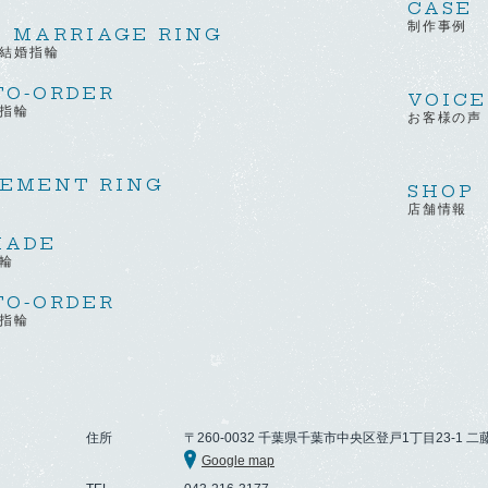
CASE
制作事例
Y MARRIAGE RING
結婚指輪
TO-ORDER
VOICE
指輪
お客様の声
EMENT RING
SHOP
店舗情報
MADE
輪
TO-ORDER
指輪
住所
〒260-0032 千葉県千葉市中央区登戸1丁目23-1
二
Google map