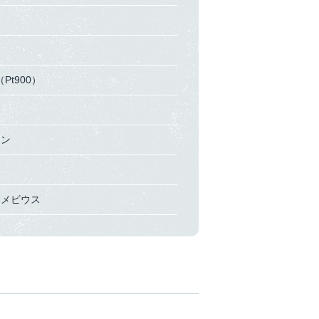
Pt900）
イン
メビウス