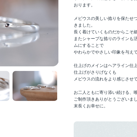
おります。
メビウスの美しい捻りを保たせつ
きました。
長く着けていくものだからこそ
またシャープな捻りのラインも
ムにすることで
やわらかでやさしい印象を与え
仕上げのメインはヘアライン仕
仕上げがさりげなくも
メビウスの流れをより感じさせ
お二人ともに寄り添い続ける、
ご制作頂きありがとうございま
末長くお幸せに。